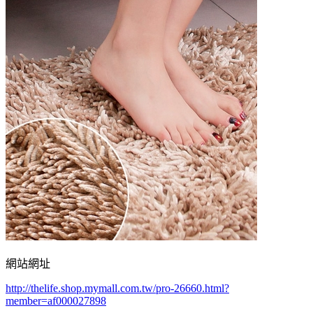
網站網址
http://thelife.shop.mymall.com.tw/pro-26660.html?
member=af000027898