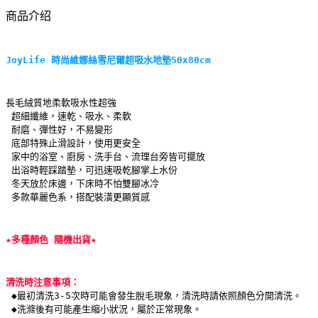
商品介绍
JoyLife 時尚維娜絲雪尼爾超吸水地墊50x80cm
長毛絨質地柔軟吸水性超強
 超細纖維，速乾、吸水、柔軟
 耐磨、彈性好，不易變形
 底部特殊止滑設計，使用更安全
 家中的浴室、廚房、洗手台、流理台旁皆可擺放
 出浴時輕踩踏墊，可迅速吸乾腳掌上水份
 冬天放於床邊，下床時不怕雙腳冰冷
 多款華麗色系，搭配裝潢更顯質感
★多種顏色 隨機出貨★
清洗時注意事項：
◆最初清洗3-5次時可能會發生脫毛現象，清洗時請依照顏色分開清洗。
 ◆洗滌後有可能產生縮小狀況，屬於正常現象。