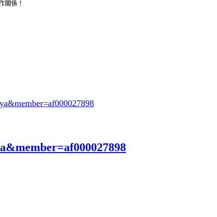
合作關係！
oeya&member=af000027898
eya&member=af000027898