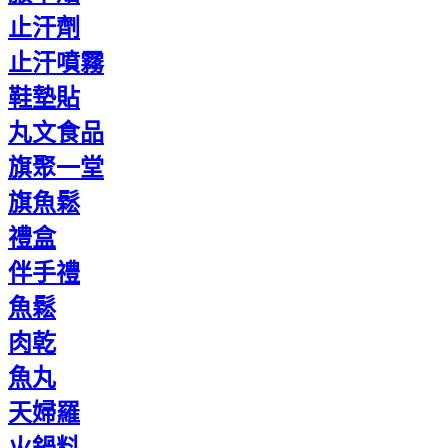
止汗劑
止汗噴霧
鞋墊貼
丸文食品
旗聚一堂
旗魚鬆
禮盒
伴手禮
魚鬆
肉乾
魚丸
天婦羅