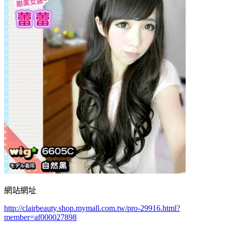
網站網址
http://clairbeauty.shop.mymall.com.tw/pro-29916.html?
member=af000027898