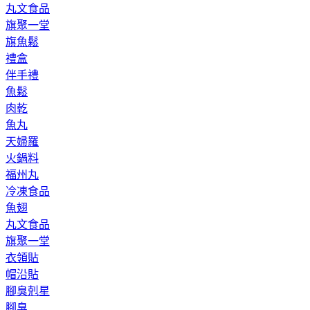
丸文食品
旗聚一堂
旗魚鬆
禮盒
伴手禮
魚鬆
肉乾
魚丸
天婦羅
火鍋料
福州丸
冷凍食品
魚翅
丸文食品
旗聚一堂
衣領貼
帽沿貼
腳臭剋星
腳臭