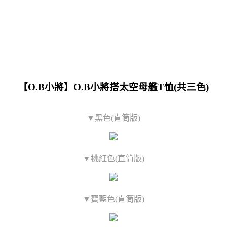
【O.B小將】O.B小將搭太空母艦T恤(共三色)
▼黑色(直筒版)
▼桃紅色(直筒版)
▼寶藍色(直筒版)