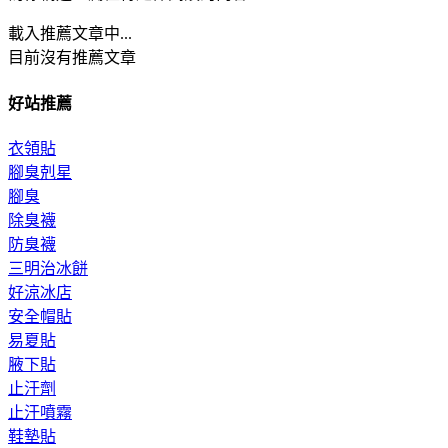
載入推薦文章中...
目前沒有推薦文章
好站推薦
衣領貼
腳臭剋星
腳臭
除臭襪
防臭襪
三明治冰餅
好涼冰店
安全帽貼
易夏貼
腋下貼
止汗劑
止汗噴霧
鞋墊貼