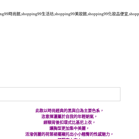
pping99時尚館,shopping99生活坊,shopping99美妝館,shopping99化妝品便宜,shop
此款以時尚經典的黑與白為主要色系，
恣意揮灑屬於自我的年輕朝氣，
綁頸背後扣環式比基尼上衣，
讓胸型更加集中美麗，
活潑俏麗的荷葉裙襬襯托出小小翹臀的性感魅力，