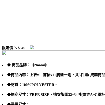
限定價
↘$349
◆ 商品品牌：《Naomi》
◆商品內容：上衣x1+褲裙x1+胸墊一附，共3件組( 成套商品 
◆材質：100%POLYESTER。
◆適穿尺寸：FREE SIZE，適穿胸圍32~34吋(適穿A~C罩杯
◆平量尺寸：