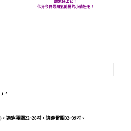
趕緊穿上它！
化身今夏最淘氣俏麗的小俏妞吧！
) 。
)，適穿腰圍22~28吋，適穿臀圍32~39吋。