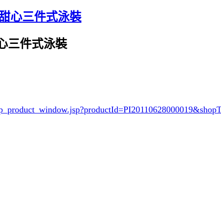
！俏麗甜心三件式泳裝
麗甜心三件式泳裝
/shop_product_window.jsp?productId=PI20110628000019&sh