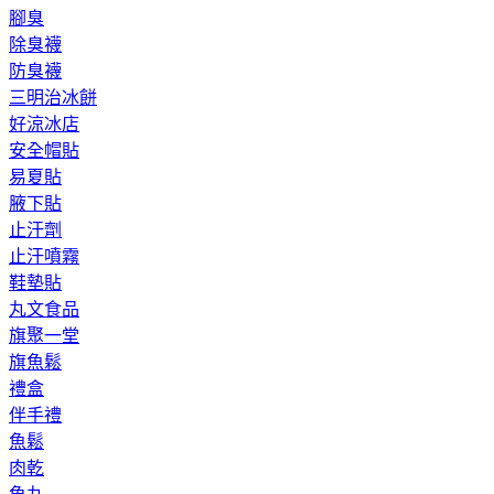
腳臭
除臭襪
防臭襪
三明治冰餅
好涼冰店
安全帽貼
易夏貼
腋下貼
止汗劑
止汗噴霧
鞋墊貼
丸文食品
旗聚一堂
旗魚鬆
禮盒
伴手禮
魚鬆
肉乾