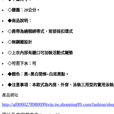
◇腰圍：28公分。
◆商品說明：
◇肩帶為繞頸綁帶式，背部採扣環式
◇無鋼圈設計
◇上衣內部有縫口可加裝活動式襯墊
◇可否下水：可
◆顏色：黑+黑白間條+白底黑點。
◆注意事項：本款式為內搭、外穿、泳裝三用型的實用泳裝
產品網址
http://af0000278980099ivip.tw.shopping99.com/fashion