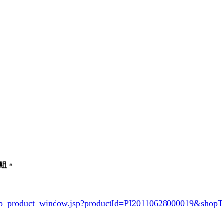
組。
/shop_product_window.jsp?productId=PI20110628000019&sh