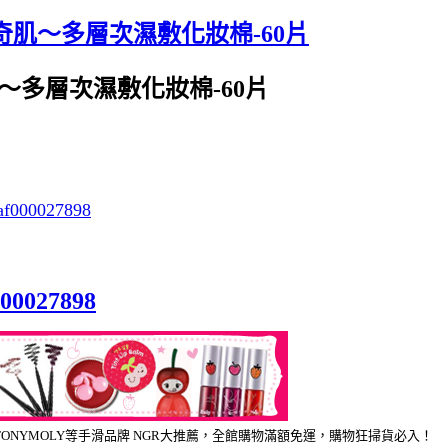
E_舞動奇肌～多層次濕敷化妝棉-60片
舞動奇肌～多層次濕敷化妝棉-60片
f000027898
000027898
FOOD、TONYMOLY等手滑品牌 NGR大推薦，全館購物滿額免運，購物狂掃貨必入！