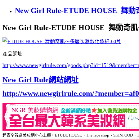
New Girl Rule-ETUDE HOUS
New Girl Rule-ETUDE HOUSE_
產品網址
http://www.newgirlrule.com/goods.php?id=1519
&member=a
New Girl Rule網站網址
http://www.newgirlrule.com/?member=af
超齊全韓系美妝網小心上癮，ETUDE HOUSE、The face shop、SKIN