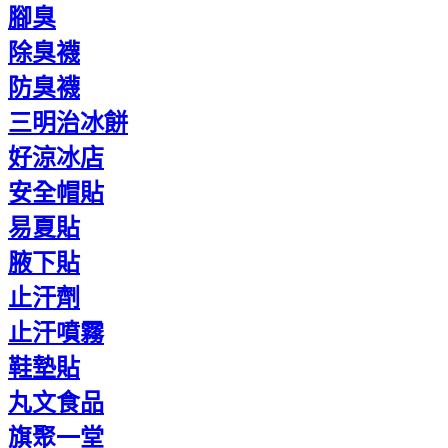
腳臭
除臭襪
防臭襪
三明治冰餅
好涼冰店
安全帽貼
易夏貼
腋下貼
止汗劑
止汗噴霧
鞋墊貼
丸文食品
旗聚一堂