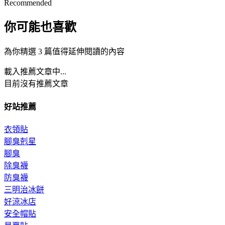
Recommended
你可能也喜歡
為你精選 3 篇值得延伸閱讀的內容
載入推薦文章中...
目前沒有推薦文章
好站推薦
衣領貼
腳臭剋星
腳臭
除臭襪
防臭襪
三明治冰餅
好涼冰店
安全帽貼