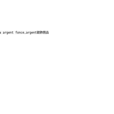
a argent fonce,argent銀飾精品