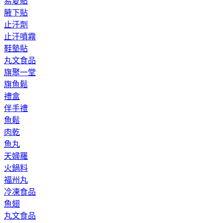
易夏貼
腋下貼
止汗劑
止汗噴霧
鞋墊貼
丸文食品
旗聚一堂
旗魚鬆
禮盒
伴手禮
魚鬆
肉乾
魚丸
天婦羅
火鍋料
福州丸
冷凍食品
魚翅
丸文食品