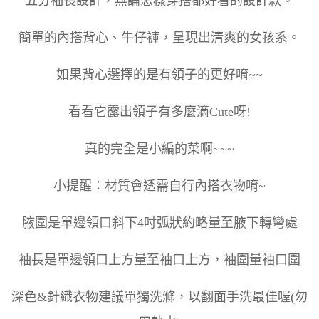
五分袖長設計，無論怎樣穿搭都好看的設計款。
簡單的內搭背心、牛仔褲，呈現出清爽的女孩系。
如果背心選擇的是有領子的更好唷~~
看看它露出領子有多麼滴Cute呀!
真的完全是小編的菜啊~~~
小提醒：材質會透需自行內搭衣物唷~
腋圍是單邊領口斜下4吋弧狀約略量至腋下轉彎處
袖長是單邊領口上方量至袖口上方，袖圍量袖口圍
深色&針織衣物建議單獨洗滌，以翻面手洗最佳喔(勿