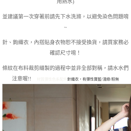
用熱水)
並建議第一次穿著前請先下水洗滌，以避免染色問題唷
~
針、鉤織衣，內搭貼身衣物恕不接受換貨，請買家務必
確認尺寸唷！
條紋在布料裁剪縫製的過程中並非全部對稱，請水水們
注意喔!!
材質彈性
色系
配件
針織衣，有彈性
寶藍/淺綠/粉
無