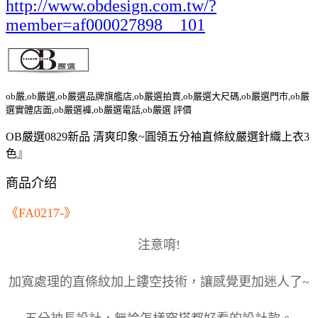
http://www.obdesign.com.tw/?
member=af000027898__101
ob嚴,ob嚴選,ob嚴選品牌旗艦店,ob嚴選拍賣,ob嚴選大尺碼,ob嚴選門市,ob嚴
選實體店面,ob嚴選褲,ob嚴選電話,ob嚴選 評價
OB嚴選0829新品 清爽印象~圓領五分袖直條紋嚴選針織上衣3
色』
商品介绍
《FA0217-》
注意唷!
加寬處理的直條紋加上鏤空技術，讓感覺更加迷人了~