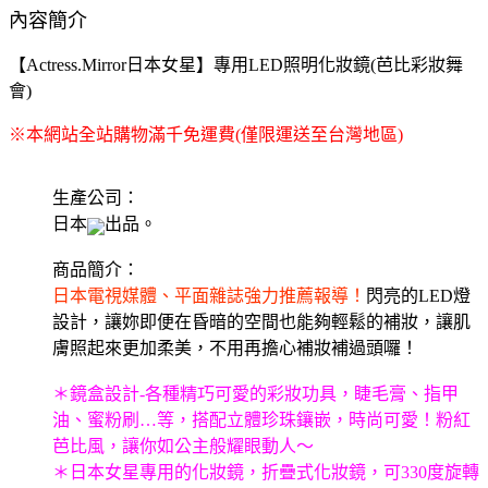
內容簡介
【Actress.Mirror日本女星】專用LED照明化妝鏡(芭比彩妝舞
會)
※本網站全站購物滿千免運費(僅限運送至台灣地區)
生產公司：
日本
出品。
商品簡介：
日本電視媒體、平面雜誌強力推薦報導！
閃亮的LED燈
設計，讓妳即便在昏暗的空間也能夠輕鬆的補妝，讓肌
膚照起來更加柔美，不用再擔心補妝補過頭囉！
＊鏡盒設計-各種精巧可愛的彩妝功具，睫毛膏、指甲
油、蜜粉刷…等，搭配立體珍珠鑲嵌，時尚可愛！粉紅
芭比風，讓你如公主般耀眼動人～
＊日本女星專用的化妝鏡，折疊式化妝鏡，可330度旋轉