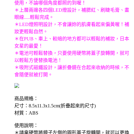
使用，不論哪個角度都照的到喔！
＊上層兩邊各四個LED燈設計，補腮紅、刷睫毛膏、畫
眼線.....輕鬆完成。
＊LED燈照明設計，不會讓妳的肌膚看起來偏黃喔！補
妝更輕鬆自然。
＊在PUB、車上、較暗的地方都可以輕鬆的補妝，日本
女星的最愛！
＊電池可輕鬆替換，只要使用硬幣將蓋子旋轉開，就可
以輕鬆方便替換電池！
＊吸附式磁鐵設計，讓折疊鏡在合起來收納的時候，不
會隨便就被打開。
商品規格：
尺寸：8.5x11.3x1.5cm(折疊起來的尺寸)
材質：ABS
使用說明：
＊請拿硬幣將鏡子左側的圓形蓋子旋轉開，就可以更換