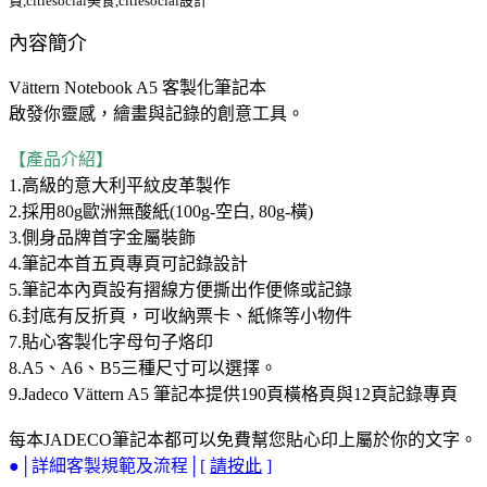
貨,citiesocial美食,citiesocial設計
內容簡介
Vättern Notebook A5 客製化筆記本
啟發你靈感，繪畫與記錄的創意工具。
【產品介紹】
1.高級的意大利平紋皮革製作
2.採用80g歐洲無酸紙(100g-空白, 80g-橫)
3.側身品牌首字金屬裝飾
4.筆記本首五頁專頁可記錄設計
5.筆記本內頁設有摺線方便撕出作便條或記錄
6.封底有反折頁，可收納票卡、紙條等小物件
7.貼心客製化字母句子烙印
8.A5、A6、B5三種尺寸可以選擇。
9.Jadeco Vättern A5 筆記本提供190頁橫格頁與12頁記錄專頁
每本JADECO筆記本都可以免費幫您貼心印上屬於你的文字。
●│詳細客製規範及流程│[
請按此
]