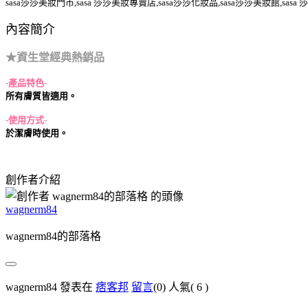
sasa莎莎美妝門市,sasa 莎莎美妝專賣店,sasa莎莎化妝品,sasa莎莎美妝館,sasa
內容簡介
★資生堂經典熱銷品
-產品特色-
所有膚質皆適用。
-使用方式-
於潔膚時使用。
創作者介紹
wagnerm84
wagnerm84的部落格
wagnerm84 發表在
痞客邦
留言
(0)
人氣(
6
)