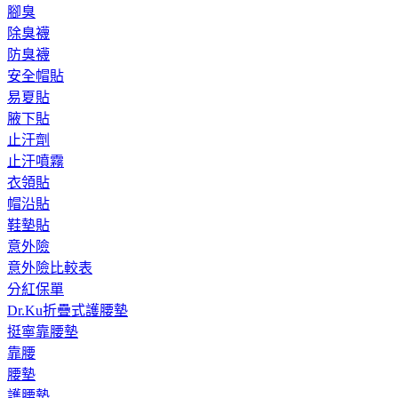
腳臭
除臭襪
防臭襪
安全帽貼
易夏貼
腋下貼
止汗劑
止汗噴霧
衣領貼
帽沿貼
鞋墊貼
意外險
意外險比較表
分紅保單
Dr.Ku折疊式護腰墊
挺寧靠腰墊
靠腰
腰墊
護腰墊