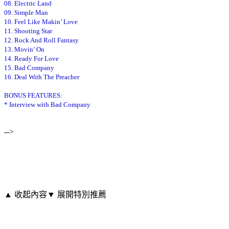
08. Electric Land
09. Simple Man
10. Feel Like Makin’ Love
11. Shooting Star
12. Rock And Roll Fantasy
13. Movin’ On
14. Ready For Love
15. Bad Company
16. Deal With The Preacher
BONUS FEATURES:
* Interview with Bad Company
-->
▲ 收起內容
▼ 展開特別推薦