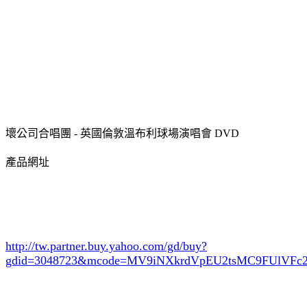
壞公司合唱團 - 英國倫敦溫布利球場演唱會 DVD
產品網址
http://tw.partner.buy.yahoo.com/gd/buy?
gdid=3048723
&mcode=MV9iNXkrdVpEU2tsMC9FUlVF