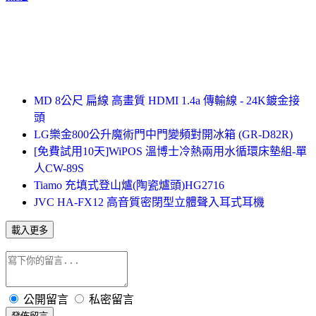
MD 8公尺 扁線 高畫質 HDMI 1.4a 傳輸線 - 24K鍍金接
頭
LG樂金800公升魔術門中門變頻對開冰箱 (GR-D82R)
[免費試用10天]WiPOS 溫博士冷熱兩用水循環床墊組-單
人CW-89S
Tiamo 充填式登山爐(陶瓷爐頭)HG2716
JVC HA-FX12 高音質密閉型立體聲入耳式耳機
載入更多
公開留言
私密留言