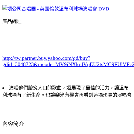
產品網址
http://tw.partner.buy.yahoo.com/gd/buy?
gdid=3048723
&mcode=MV9iNXkrdVpEU2tsMC9FUlVF
演唱他們膾炙人口的歌曲，還展現了最佳的活力，讓溫布
利球場有了新生命。也讓樂迷有機會再看到這場珍貴的演唱會
內容簡介