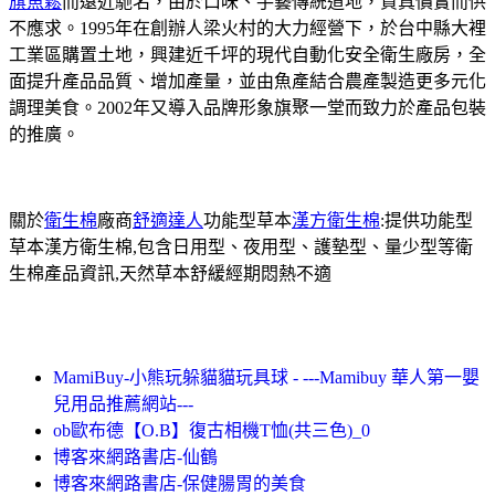
旗魚鬆
而遠近馳名，由於口味、手藝傳統道地，貨真價實而供
不應求。1995年在創辦人梁火村的大力經營下，於台中縣大裡
工業區購置土地，興建近千坪的現代自動化安全衛生廠房，全
面提升產品品質、增加產量，並由魚產結合農產製造更多元化
調理美食。2002年又導入品牌形象旗聚一堂而致力於產品包裝
的推廣。
關於
衛生棉
廠商
舒適達人
功能型草本
漢方衛生棉
:提供功能型
草本漢方衛生棉,包含日用型、夜用型、護墊型、量少型等衛
生棉產品資訊,天然草本舒緩經期悶熱不適
MamiBuy-小熊玩躲貓貓玩具球 - ---Mamibuy 華人第一嬰
兒用品推薦網站---
ob歐布德【O.B】復古相機T恤(共三色)_0
博客來網路書店-仙鶴
博客來網路書店-保健腸胃的美食