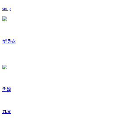
snug
塑身衣
魚鬆
丸文