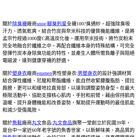
關於
除臭襪
廠商
snug
:
腳臭剋星
全襪100?臭通紗，超強除臭吸
汗力、透氣乾爽。結合竹炭與奈米科技的優質機能纖維，是將
孟宗竹經過1000度C高溫炭化後，運用奈米技術，將竹炭粉末
完全地融合於纖維之中，再配合纖維本身的特殊結構，可完全
發揮竹炭本身除臭功能的特性，並產生人體所需負離子與阻絕
電磁波，達到健康穿襪的舒適。
關於
塑身衣
廠商
equmen
男性塑身衣:
男塑身衣
的設計強調材質
結合彈性纖維、尼龍和聚酯纖維，能自然收緊腰腹脂肪、提拉
肩膀，更可以和緩地拉直背部，以達到調整姿勢身型。在最大
極限活動中，協助支撐核心肌肉、手肘和前臂，藉由保持肌肉
溫暖、提升身體機能和改善姿勢，幫助提升運動時的最佳肌能
和減少受傷風險。
關於
魚鬆
廠商
丸文
食品:
丸文食品
旗聚一堂創立於民國39年，
是台中一家近60年老字號的魚香世家，以新鮮味美、高品質的