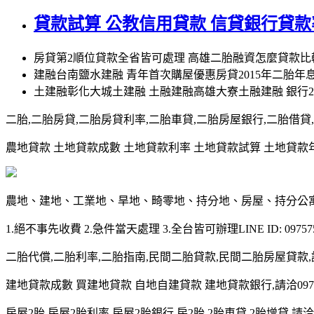
貸款試算 公教信用貸款 信貸銀行貸
房貸第2順位貸款全省皆可處理 高雄二胎融資怎麼貸款比
建融台南鹽水建融 青年首次購屋優惠房貸2015年二胎年
土建融彰化大城土建融 土融建融高雄大寮土融建融 銀行
二胎,二胎房貸,二胎房貸利率,二胎車貸,二胎房屋銀行,二胎借貸,請洽0
農地貸款 土地貸款成數 土地貸款利率 土地貸款試算 土地貸款年限 土
農地、建地、工業地、旱地、畸零地、持分地、房屋、持分公
1.絕不事先收費 2.急件當天處理 3.全台皆可辦理LINE ID: 097575
二胎代償,二胎利率,二胎指南,民間二胎貸款,民間二胎房屋貸款,請洽09
建地貸款成數 買建地貸款 自地自建貸款 建地貸款銀行,請洽0975-7
房屋2胎,房屋2胎利率,房屋2胎銀行,房2胎,2胎車貸,2胎增貸,請洽097