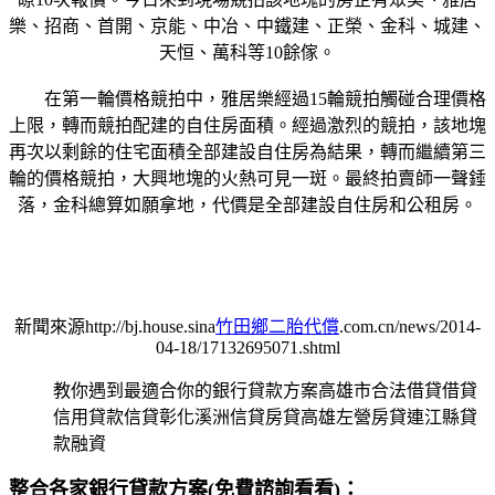
樂、招商、首開、京能、中冶、中鐵建、正榮、金科、城建、
天恒、萬科等10餘傢。
在第一輪價格競拍中，雅居樂經過15輪競拍觸碰合理價格
上限，轉而競拍配建的自住房面積。經過激烈的競拍，該地塊
再次以剩餘的住宅面積全部建設自住房為結果，轉而繼續第三
輪的價格競拍，大興地塊的火熱可見一斑。最終拍賣師一聲錘
落，金科總算如願拿地，代價是全部建設自住房和公租房。
新聞來源http://bj.house.sina
竹田鄉二胎代償
.com.cn/news/2014-
04-18/17132695071.shtml
教你遇到最適合你的銀行貸款方案高雄市合法借貸借貸
信用貸款信貸彰化溪洲信貸房貸高雄左營房貸連江縣貸
款融資
整合各家銀行貸款方案(免費諮詢看看)：