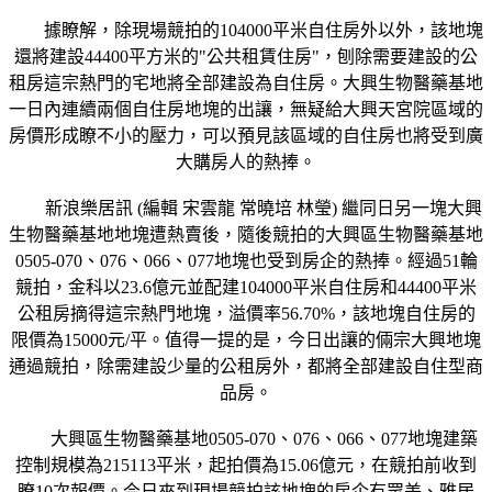
據瞭解，除現場競拍的104000平米自住房外以外，該地塊
還將建設44400平方米的"公共租賃住房"，刨除需要建設的公
租房這宗熱門的宅地將全部建設為自住房。大興生物醫藥基地
一日內連續兩個自住房地塊的出讓，無疑給大興天宮院區域的
房價形成瞭不小的壓力，可以預見該區域的自住房也將受到廣
大購房人的熱捧。
新浪樂居訊 (編輯 宋雲龍 常曉培 林瑩) 繼同日另一塊大興
生物醫藥基地地塊遭熱賣後，隨後競拍的大興區生物醫藥基地
0505-070、076、066、077地塊也受到房企的熱捧。經過51輪
競拍，金科以23.6億元並配建104000平米自住房和44400平米
公租房摘得這宗熱門地塊，溢價率56.70%，該地塊自住房的
限價為15000元/平。值得一提的是，今日出讓的倆宗大興地塊
通過競拍，除需建設少量的公租房外，都將全部建設自住型商
品房。
大興區生物醫藥基地0505-070、076、066、077地塊建築
控制規模為215113平米，起拍價為15.06億元，在競拍前收到
瞭10次報價。今日來到現場競拍該地塊的房企有眾美、雅居