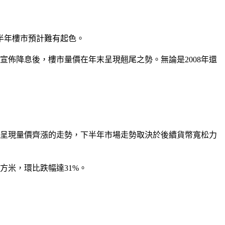
半年樓市預計難有起色。
宣佈降息後，樓市量價在年末呈現翹尾之勢。無論是2008年還
市更呈現量價齊漲的走勢，下半年市場走勢取決於後續貨幣寬松力
平方米，環比跌幅達31%。