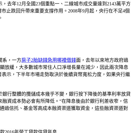
，去年12月全國23個重點一、二線城市成交量達到2143萬平方
市止跌回升帶來重要支撐作用。2008年9月起，央行在不足4個
。
關系，一方
房子2胎缺錢急用哪裡借錢
面，去年以來地方政府過
明顯放緩，大多數城市常住人口凈增長量在減少，因此兩次降息
者表示，下半年市場走勢取決於後續貨幣寬松力度，如果央行繼
於銀行整體的攬儲成本幾乎不變，銀行按下降後的基準利率放貸
來融資成本勢必會有所降低。“在降息後由於銀行利差收窄，信
能通過信托、基金等高成本融資渠道獲取資金，這些融資渠道對
2016年勞工貸款信貸年息