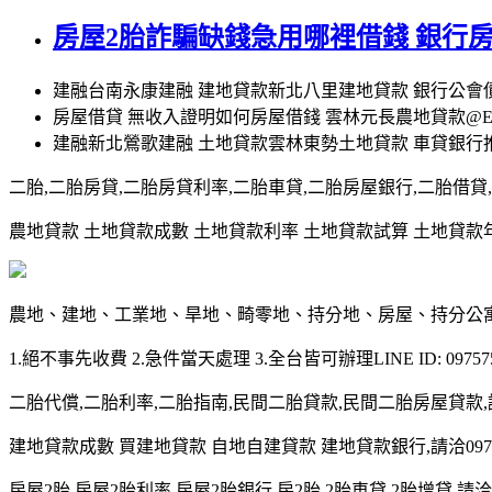
房屋2胎詐騙缺錢急用哪裡借錢 銀行
建融台南永康建融 建地貸款新北八里建地貸款 銀行公
房屋借貸 無收入證明如何房屋借錢 雲林元長農地貸款@
建融新北鶯歌建融 土地貸款雲林東勢土地貸款 車貸銀行
二胎,二胎房貸,二胎房貸利率,二胎車貸,二胎房屋銀行,二胎借貸,請洽0
農地貸款 土地貸款成數 土地貸款利率 土地貸款試算 土地貸款年限 土
農地、建地、工業地、旱地、畸零地、持分地、房屋、持分公
1.絕不事先收費 2.急件當天處理 3.全台皆可辦理LINE ID: 097575
二胎代償,二胎利率,二胎指南,民間二胎貸款,民間二胎房屋貸款,請洽09
建地貸款成數 買建地貸款 自地自建貸款 建地貸款銀行,請洽0975-7
房屋2胎,房屋2胎利率,房屋2胎銀行,房2胎,2胎車貸,2胎增貸,請洽097