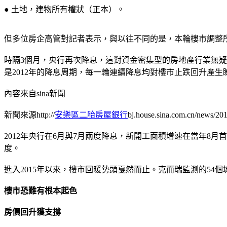
● 土地，建物所有權狀（正本）。
但多位房企高管對記者表示，與以往不同的是，本輪樓市調整
時隔3個月，央行再次降息，這對資金密集型的房地產行業無疑將
是2012年的降息周期，每一輪連續降息均對樓市止跌回升產
內容來自sina新聞
新聞來源http://
安樂區二胎房屋銀行
bj.house.sina.com.cn/news/2
2012年央行在6月與7月兩度降息，新開工面積增速在當年8
度。
進入2015年以來，樓市回暖勢頭戛然而止。克而瑞監測的54個城
樓市恐難有根本起色
房價回升獲支撐