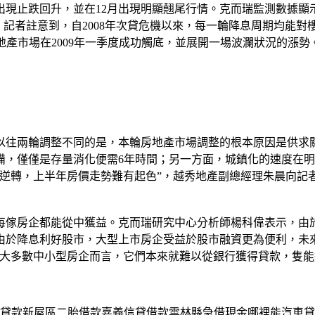
出現止跌回升，並在12月出現明顯翹尾行情。克而瑞監測數據顯示
記者註意到，自2008年次貸危機以來，每一輪降息周期均能對樓
房地產市場在2009年一季度成功觸底，並展開一場波瀾狀況的漲勢
以往兩輪調整不同的是，本輪房地產市場調整的根本原因是供求
備，僅僅是存量消化便需6年時間；另一方面，城鎮化的速度在
顯逆轉，上半年房價走勢難有起色”，越秀地產副總經理朱晨向記
每傢房企都能從中獲益。克而瑞研究中心分析師楊科偉表示，由
由於降息利好股市，大型上市房企受益於股市融資更為便利，未
於大多數中小型房企而言，它們本來就難以從銀行獲得貸款，隻
貸款新屋區二胎借款嘉義信貸借款雲林縣急借現金哪裡能汽車貸款