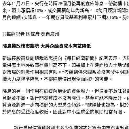
去年11月21日，央行在時隔28個月後再度宣佈降息，帶動樓市
米，環比漲幅超10%，成交面積創年內新高。《每日經濟新聞》
月內連續5次降息，一年期存貸款基準利率累計下調2.16%。
??每經記者 區傢彥 發自廣州
降息難改樓市趨勢 大房企融資成本有望降低
新城控股高級副總裁歐陽捷向《每日經濟新聞》記者表示，與
量供應土地導致庫存量居高不下，如果加上在建面積與土地儲
對市場的刺激作用相當有限。“考慮到供求關系並沒有發生明
續大力度降準降息，不排除房價出現全面回升的可能。
降息的另一個作用在於緩解房企的資金壓力，但這並不意味著
意願並不高，銀行開發貸成本沒有降低，甚至可能不降反升。
貸資源將進一步向穩健的大型房企傾斜，”歐陽捷也認為，對
於降息的受益程度較低，因此對中小型房企的幫助相當有限。
銀行房屋信貸貸款利率多少免費諮詢試算台中市汽車融資