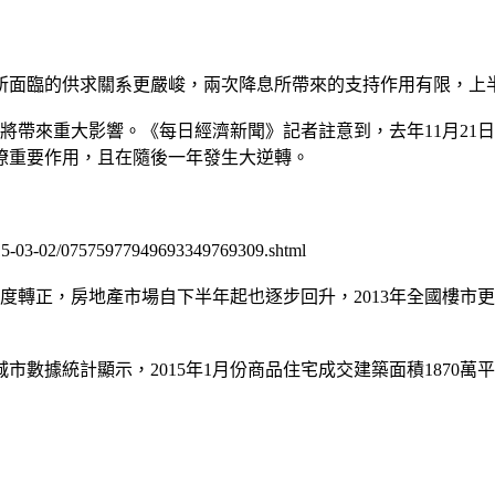
所面臨的供求關系更嚴峻，兩次降息所帶來的支持作用有限，上
帶來重大影響。《每日經濟新聞》記者註意到，去年11月21日
生瞭重要作用，且在隨後一年發生大逆轉。
015-03-02/07575977949693349769309.shtml
月首度轉正，房地產市場自下半年起也逐步回升，2013年全國樓
市數據統計顯示，2015年1月份商品住宅成交建築面積1870萬