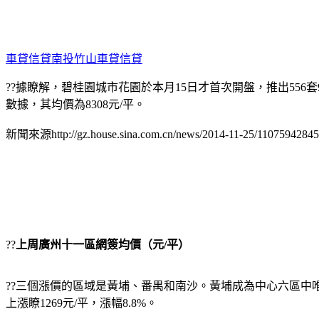
車貸信貸南投竹山車貸信貸
??據瞭解，碧桂園城市花園於本月15日才首次開盤，推出556
數據，其均價為8308元/平。
新聞來源http://gz.house.sina.com.cn/news/2014-11-25/11075942845
??
上周廣州十一區網簽均價（元/平）
??三個漲價的區域是黃埔、番禺和南沙。黃埔成為中心六區中唯一
上漲瞭1269元/平，漲幅8.8%。