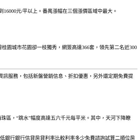
新回到16000元/平以上。番禺漲幅在三個漲價區域中最大。
桂園城市花園卻一枝獨秀，網簽高達366套，領先第二名近300
樓盤資訊服務，包括新盤營銷信息、折扣優惠，另外還定期免費提
海珠區，“跳水”幅度高達五六千元每平米。其中，天河下降瞭
低銀行銀行信貸房貸利率比較利率多少免費諮詢試算二順位房