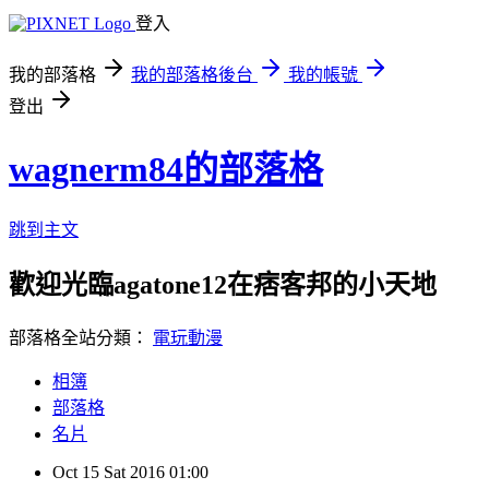
登入
我的部落格
我的部落格後台
我的帳號
登出
wagnerm84的部落格
跳到主文
歡迎光臨agatone12在痞客邦的小天地
部落格全站分類：
電玩動漫
相簿
部落格
名片
Oct
15
Sat
2016
01:00