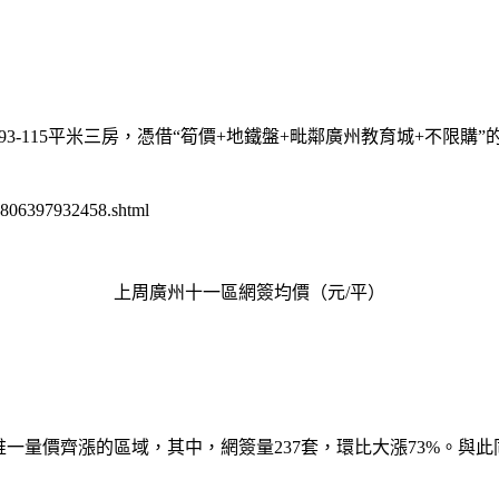
套93-115平米三房，憑借“筍價+地鐵盤+毗鄰廣州教育城+不
806397932458.shtml
上周廣州十一區網簽均價（元/平）
量價齊漲的區域，其中，網簽量237套，環比大漲73%。與此同