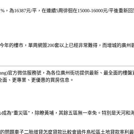
，為16387元/平，在連續5周徘徊在15000-16000元/平後重
照今年的樓市，單周網簽200套以上已經非常難得，而增城的廣州碧
anfang)官方微信服務號，為各位廣州街坊提供最新、最全面的
全面、更專業、更優惠的買房信息。
心成為“重災區”，除瞭黃埔，其餘五區無一幸免。特別是天河和
的問題車子二胎增貸怎麼貸款比較會過件鳥松區土地貸款率利最