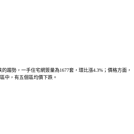
跌的趨勢，一手住宅網簽量為1677套，環比漲4.3%；價格方面，
中心六區中，有五個區均價下跌。