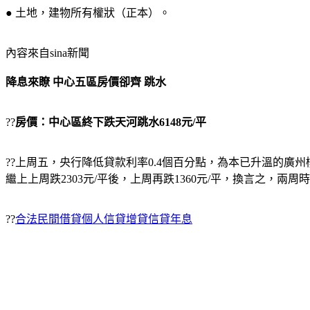
● 土地，建物所有權狀（正本）。
內容來自sina新聞
降息來瞭 中心五區房價卻齊 跳水
??
房價：中心區終下跌天河跳水6148元/平
??上周五，央行降低貸款利率0.4個百分點，為本已升溫的廣州樓
繼上上周跌2303元/平後，上周再跌1360元/平，換言之，兩周
??
合法民間借貸個人信貸增貸信貸年息