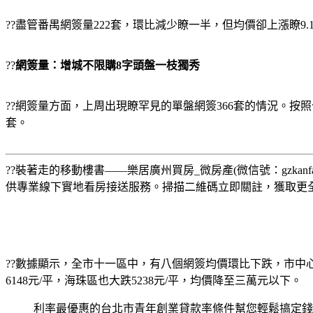
??盡管番禺網簽量222套，環比減少瞭一半，但均價卻上漲瞭9.1%
??
網簽量：增城不限購8字頭盤一枝獨秀
??網簽量方面，上周出現瞭罕見的單盤網簽366套的情況。按
套。
??
裝著走的移動樓書——樂居廣州買房_微房產(微信號：gzk
供專業線下實地看房接送服務。掃描二維碼立即關註，獲取更
??數據顯示，全市十一區中，有八個網簽均價環比下跌，市中
6148元/平，海珠區也大跌5238元/平，均價降至三萬元以下。
利率最優惠的台北市青年創業貸款率條件幫您輕鬆搞定錢