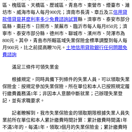
區、槐蔭區、天橋區、歷城區，青島市、東營市、煙臺市、濰
坊市、威海市每人每月900元；濟南市長清、章丘及三
信用貸
款借貸是甚麼利率多少免費諮詢試算
縣，濟寧市、泰安市部分
區縣，棗莊市、日照市、萊蕪市、臨沂市每人每月850元；濟
寧市、泰安市部分縣，德州市、聊城市、濱州市、菏澤市為
800元。其中，青島市所轄區域失業保險金標準調整到每人每
月900元，比之前提高瞭70元。
土地信用貸款銀行任何問題免
費諮詢
滿足三條件可領失業金
根據規定，同時具備下列條件的失業人員，可以領取失業
保險金：按規定參加失業保險，所在單位和本人已按照規定履
行繳費義務滿1年；非因本人意願中斷就業；己辦理失業登
記，並有求職要求。
記者瞭解到，我市失業保險金的領取期限根據失業人員失
業前所在單位和本人累計繳費時間計算：累計繳費時間滿1年
不滿5年的，每滿1年，領取3個月的失業保險金；累計繳費時