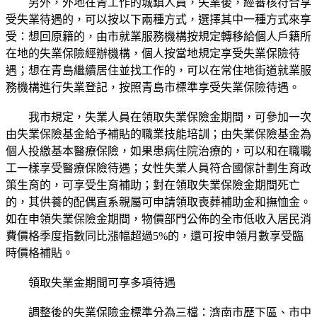
另外，外地在青工作的城鎮人員，失業後，經審核符合享
受失業待遇的，可以按以下兩種方式，選擇其中一種方式來享
受：想回原籍的，由市就業服務機構按規定轉移給個人戶籍所
在地的失業保險經辦機構，個人按當地規定享受失業保險待
遇；想在青島繼續居住並找工作的，可以在常住地街道就業服
務機構進行失業登記，按照青島市標準享受失業保險待遇。
我市規定，失業人員在領取失業保險金期間，可參加一次
由失業保險基金給予補貼的職業技能培訓；由失業保險基金為
個人投繳基本醫療保險，如果患病住院治療的，可以和在職職
工一樣享受醫療保險待遇；女性失業人員符合國傢計劃生育政
策生育的，可享受生育補助；對在領取失業保險金期間死亡
的，其供養的配偶直系親屬可申請領取喪葬補助金和撫恤金。
如在申領失業保險金期間，物價部門公佈的全市低收入居民消
費價格季度指數同比漲幅超過5%的，還可按申領月數享受臨
時價格補貼。
領取失業金期間可享多項待遇
調整後的失業保險金標準分為三檔：濟南市歷下區、市中